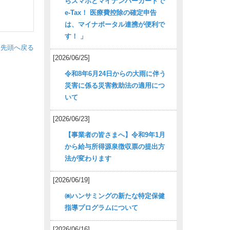
らスマホとマイナンバーカードで
e-Tax！ 医療費控除の確定申告
は、マイナポータル連携が便利で
す！ 」
ジ先頭へ戻る
[2026/06/25]
令和8年6月24日からの大雨に伴う
災害に係る災害救助法の適用につ
いて
[2026/06/23]
【事業者の皆さまへ】令和9年1月
から給与所得源泉徴収票の提出方
法が変わります
[2026/06/19]
㈱ハンサミングの新たな特定保健
指導プログラムについて
[2026/06/16]