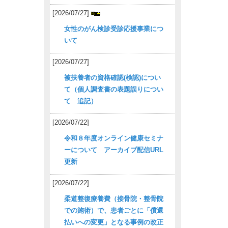
[2026/07/27]
女性のがん検診受診応援事業につ
いて
[2026/07/27]
被扶養者の資格確認(検認)につい
て（個人調査書の表題誤りについ
て 追記）
[2026/07/22]
令和８年度オンライン健康セミナ
ーについて アーカイブ配信URL
更新
[2026/07/22]
柔道整復療養費（接骨院・整骨院
での施術）で、患者ごとに「償還
払いへの変更」となる事例の改正