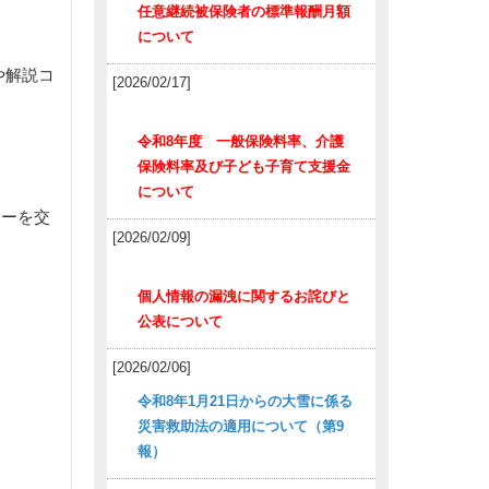
任意継続被保険者の標準報酬月額
について
や解説コ
[2026/02/17]
令和8年度 一般保険料率、介護
保険料率及び子ども子育て支援金
について
ターを交
[2026/02/09]
個人情報の漏洩に関するお詫びと
公表について
[2026/02/06]
令和8年1月21日からの大雪に係る
災害救助法の適用について（第9
報）