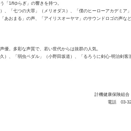
「1/fゆらぎ」の響きを持つ。
）、「七つの大罪」（メリオダス）、「僕のヒーローアカデミア
「あおまる」の声、「アイリスオーヤマ」のサウンドロゴの声な
声優。多彩な声質で、若い世代からは抜群の人気。
久）、「弱虫ペダル」（小野田坂道）、「るろうに剣心-明治剣客
計機健康保険組合
電話 03-32