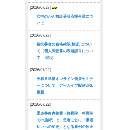
[2026/07/27]
女性のがん検診受診応援事業につ
いて
[2026/07/27]
被扶養者の資格確認(検認)につい
て（個人調査書の表題誤りについ
て 追記）
[2026/07/22]
令和８年度オンライン健康セミナ
ーについて アーカイブ配信URL
更新
[2026/07/22]
柔道整復療養費（接骨院・整骨院
での施術）で、患者ごとに「償還
払いへの変更」となる事例の改正