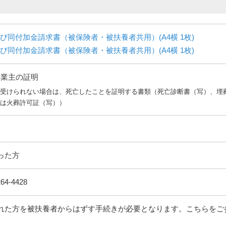
び同付加金請求書（被保険者・被扶養者共用）(A4横 1枚)
び同付加金請求書（被保険者・被扶養者共用）(A4横 1枚)
事業主の証明
が受けられない場合は、死亡したことを証明する書類（死亡診断書（写）、埋
たは火葬許可証（写））
った方
4-4428
れた方を被扶養者からはずす手続きが必要となります。こちらをご