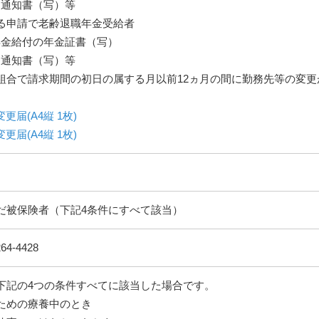
定通知書（写）等
る申請で老齢退職年金受給者
年金給付の年金証書（写）
定通知書（写）等
組合で請求期間の初日の属する月以前12ヵ月の間に勤務先等の変更
届(A4縦 1枚)
届(A4縦 1枚)
だ被保険者（下記4条件にすべて該当）
4-4428
下記の4つの条件すべてに該当した場合です。
ための療養中のとき