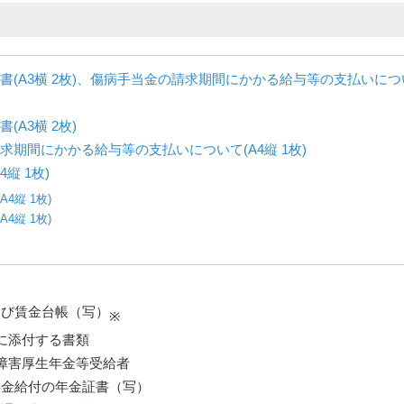
書(A3横 2枚)、傷病手当金の請求期間にかかる給与等の支払いにつ
(A3横 2枚)
求期間にかかる給与等の支払いについて(A4縦 1枚)
縦 1枚)
4縦 1枚)
4縦 1枚)
及び賃金台帳（写）
※
に添付する書類
障害厚生年金等受給者
年金給付の年金証書（写）