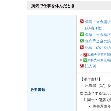
病気で仕事を休んだとき
傷病手当金請求
(A4縦 1枚)
傷病手当金請求書
傷病手当金の請
記載上の注意(A4
※
勤務先等変更届(A
※
勤務先等変更届(A
記入例
【添付書類】
出勤簿（写）
必要書類
次に該当する場合
同一の傷病で
障害厚生