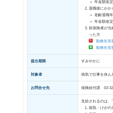
年金額改
退職後にかか
老齢退職
年金額改
前保険者が当
った方
勤務先等変更
勤務先等変更
提出期限
すみやかに
対象者
病気で仕事を休ん
お問合せ先
保険給付課 03-326
支給されるのは、
病気・けがの